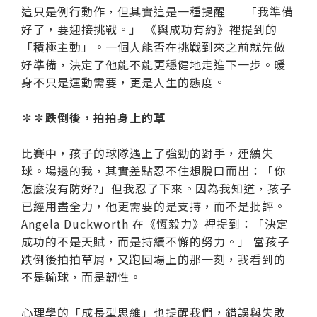
這只是例行動作，但其實這是一種提醒——「我準備
好了，要迎接挑戰。」 《與成功有約》裡提到的
「積極主動」。一個人能否在挑戰到來之前就先做
好準備，決定了他能不能更穩健地走進下一步。暖
身不只是運動需要，更是人生的態度。
✽✽跌倒後，拍拍身上的草
比賽中，孩子的球隊遇上了強勁的對手，連續失
球。場邊的我，其實差點忍不住想脫口而出：「你
怎麼沒有防好?」但我忍了下來。因為我知道，孩子
已經用盡全力，他更需要的是支持，而不是批評。
Angela Duckworth 在《恆毅力》裡提到：「決定
成功的不是天賦，而是持續不懈的努力。」 當孩子
跌倒後拍拍草屑，又跑回場上的那一刻，我看到的
不是輸球，而是韌性。
心理學的「成長型思維」也提醒我們，錯誤與失敗