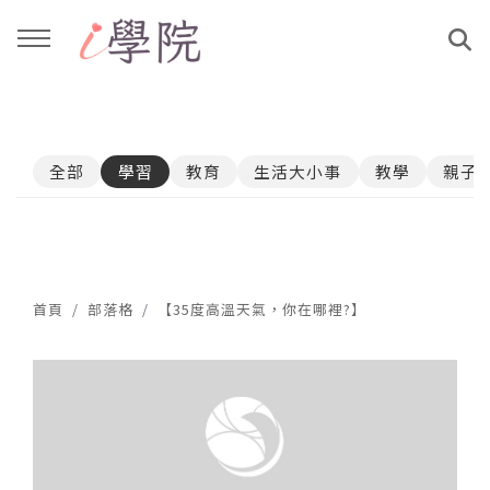
回主選單
回主選單
全部
學習
教育
生活大小事
教學
親子
課程介紹
文章與影音作品
教學工作坊
部落格
親子共學
YouTube
首頁
部落格
【35度高溫天氣，你在哪裡?】
公益講座
媒體報導
說書影片