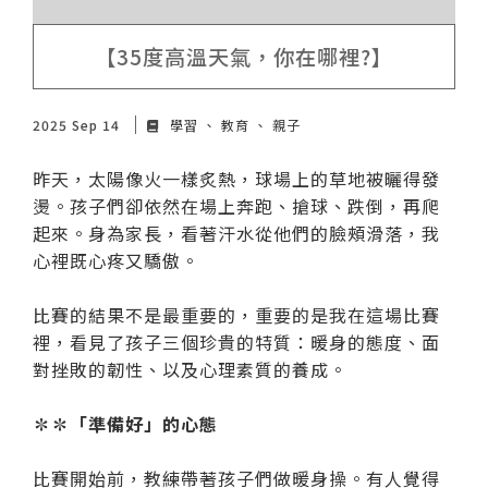
【35度高溫天氣，你在哪裡?】
2025 Sep 14
學習
教育
親子
昨天，太陽像火一樣炙熱，球場上的草地被曬得發
燙。孩子們卻依然在場上奔跑、搶球、跌倒，再爬
起來。身為家長，看著汗水從他們的臉頰滑落，我
心裡既心疼又驕傲。
比賽的結果不是最重要的，重要的是我在這場比賽
裡，看見了孩子三個珍貴的特質：暖身的態度、面
對挫敗的韌性、以及心理素質的養成。
✽✽「準備好」的心態
比賽開始前，教練帶著孩子們做暖身操。有人覺得