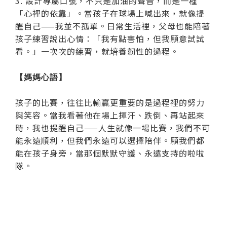
3. 設計專屬口號，不只是加油的聲音，而是一種
「心裡的依靠」。當孩子在球場上喊出來，就像提
醒自己——我並不孤單。日常生活裡，父母也能陪著
孩子練習說出心情：「我有點害怕，但我願意試試
看。」一次次的練習，就培養韌性的過程。
【媽媽心語】
孩子的比賽，往往比輸贏更重要的是過程裡的努力
與笑容。當我看著他在場上揮汗、跌倒、再站起來
時，我也提醒自己——人生就像一場比賽，我們不可
能永遠順利，但我們永遠可以選擇陪伴。願我們都
能在孩子身旁，當那個默默守護、永遠支持的啦啦
隊。