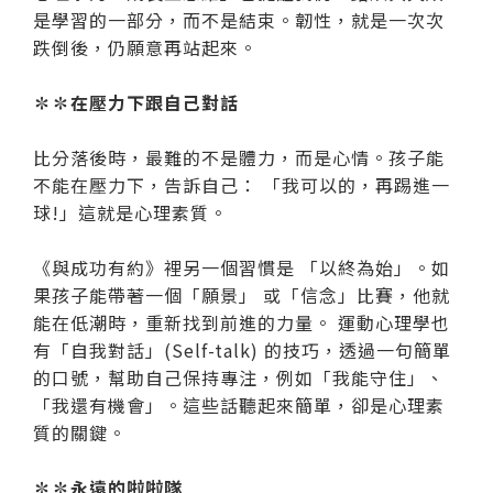
是學習的一部分，而不是結束。韌性，就是一次次
跌倒後，仍願意再站起來。
✽✽在壓力下跟自己對話
比分落後時，最難的不是體力，而是心情。孩子能
不能在壓力下，告訴自己： 「我可以的，再踢進一
球!」這就是心理素質。
《與成功有約》裡另一個習慣是 「以終為始」。如
果孩子能帶著一個「願景」 或「信念」比賽，他就
能在低潮時，重新找到前進的力量。 運動心理學也
有「自我對話」(Self-talk) 的技巧，透過一句簡單
的口號，幫助自己保持專注，例如「我能守住」、
「我還有機會」。這些話聽起來簡單，卻是心理素
質的關鍵。
✽✽永遠的啦啦隊