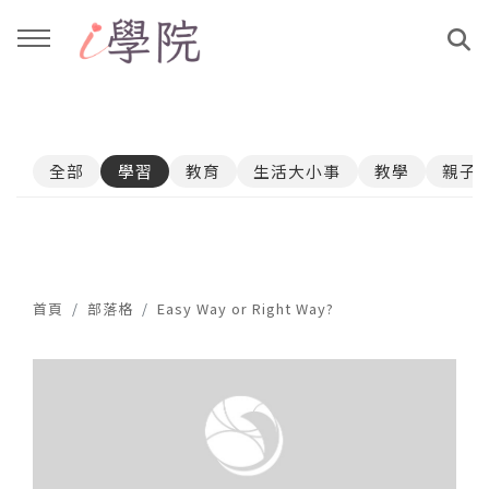
回主選單
回主選單
全部
學習
教育
生活大小事
教學
親子
課程介紹
文章與影音作品
教學工作坊
部落格
親子共學
YouTube
首頁
部落格
Easy Way or Right Way?
公益講座
媒體報導
說書影片