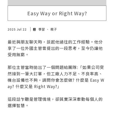
Easy Way or Right Way?
2025 Jul 22
學習
親子
最近與朋友聊天時，談起他過往的工作經驗。他分
享了一位外國主管曾提出的一段思考，至今仍讓他
受用無窮。
那位主管當時拋出了一個問題給團隊:「如果公司突
然接到一筆大訂單，但工廠人力不足、不良率高、
機台設備也不夠，請問你會怎麼做? 什麼是 Easy W
ay? 什麼又是 Right Way?」
這段話乍聽是管理情境，卻其實深深牽動每個人的
選擇智慧。