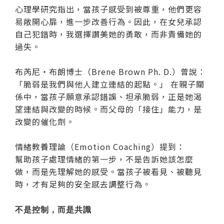
心理學研究指出，當孩子感受到被尊重，他們更容
易敞開心扉，進一步改善行為。因此，在女兒承認
自己犯錯時，我選擇讚美她的勇敢，而非責備她的
過失。
布芮尼‧布朗博士（Brene Brown Ph. D.）曾說：
「脆弱是我們與他人建立連結的起點。」 在親子關
係中，當孩子願意承認錯誤、坦承脆弱，正是她渴
望連結與改變的時候。而父母的「接住」能力，是
改變的催化劑。
情緒教養理論（Emotion Coaching）提到：
幫助孩子處理情緒的第一步，不是告訴她該怎麼
做，而是先理解她的感受。當孩子被看見、被聽見
時，才有足夠的安全感去調整行為。
不是控制，而是共識