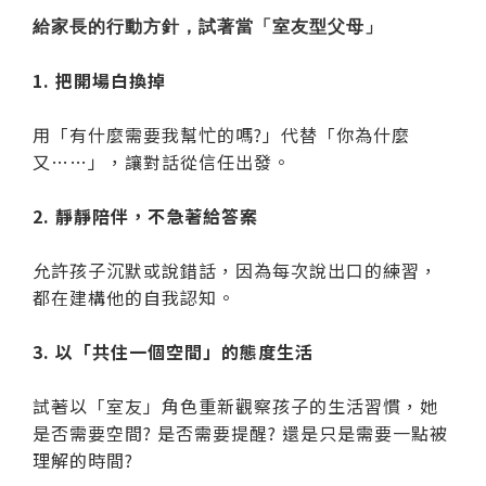
給家長的行動方針，試著當「室友型父母」
1. 把開場白換掉
用「有什麼需要我幫忙的嗎?」代替「你為什麼
又……」，讓對話從信任出發。
2. 靜靜陪伴，不急著給答案
允許孩子沉默或說錯話，因為每次說出口的練習，
都在建構他的自我認知。
3. 以「共住一個空間」的態度生活
試著以「室友」角色重新觀察孩子的生活習慣，她
是否需要空間? 是否需要提醒? 還是只是需要一點被
理解的時間?