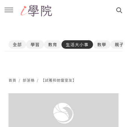
回主選單
回主選單
全部
學習
教育
生活大小事
教學
親子
課程介紹
文章與影音作品
教學工作坊
部落格
親子共學
YouTube
首頁
部落格
【試著和她當室友】
公益講座
媒體報導
說書影片