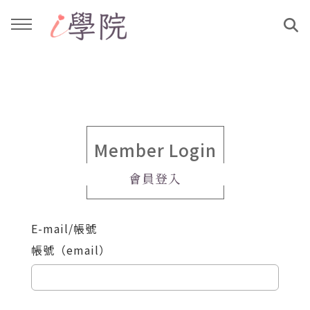
回主選單
回主選單
課程介紹
文章與影音作品
教學工作坊
部落格
Member Login
會員登入
親子共學
YouTube
E-mail/帳號
公益講座
媒體報導
帳號（email）
說書影片