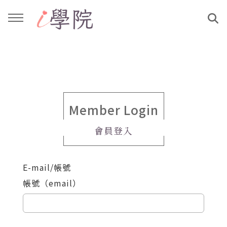
回主選單
回主選單
課程介紹
文章與影音作品
教學工作坊
部落格
Member Login
會員登入
親子共學
YouTube
E-mail/帳號
公益講座
媒體報導
帳號（email）
說書影片