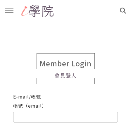
回主選單
回主選單
課程介紹
文章與影音作品
教學工作坊
部落格
Member Login
會員登入
親子共學
YouTube
E-mail/帳號
公益講座
媒體報導
帳號（email）
說書影片