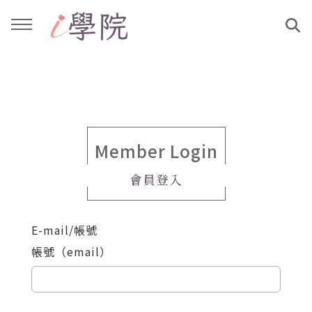
回主選單
回主選單
課程介紹
文章與影音作品
教學工作坊
部落格
Member Login
會員登入
親子共學
YouTube
E-mail/帳號
公益講座
媒體報導
帳號（email）
說書影片