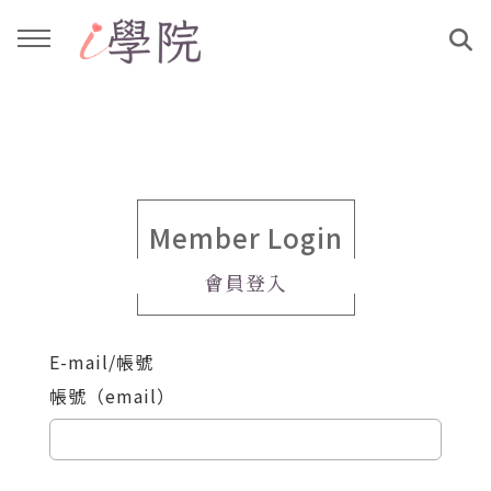
回主選單
回主選單
課程介紹
文章與影音作品
教學工作坊
部落格
Member Login
會員登入
親子共學
YouTube
E-mail/帳號
公益講座
媒體報導
帳號（email）
說書影片