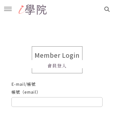
回主選單
回主選單
課程介紹
文章與影音作品
教學工作坊
部落格
Member Login
會員登入
親子共學
YouTube
E-mail/帳號
公益講座
媒體報導
帳號（email）
說書影片