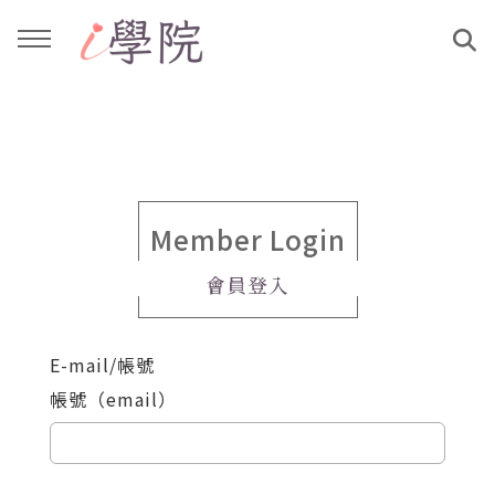
回主選單
回主選單
課程介紹
文章與影音作品
教學工作坊
部落格
Member Login
會員登入
親子共學
YouTube
E-mail/帳號
公益講座
媒體報導
帳號（email）
說書影片