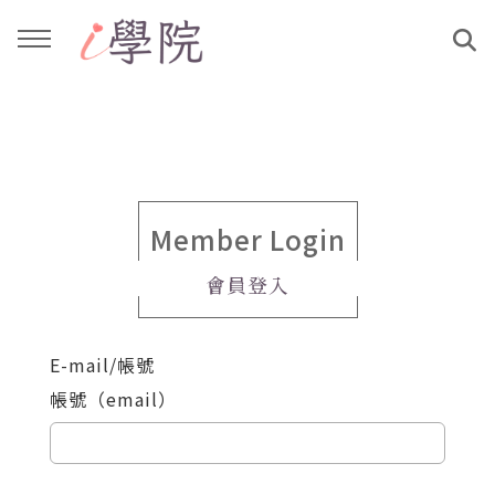
回主選單
回主選單
課程介紹
文章與影音作品
教學工作坊
部落格
Member Login
會員登入
親子共學
YouTube
E-mail/帳號
公益講座
媒體報導
帳號（email）
說書影片