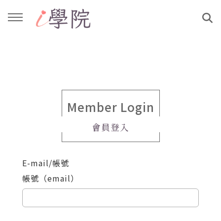
回主選單
回主選單
課程介紹
文章與影音作品
教學工作坊
部落格
Member Login
會員登入
親子共學
YouTube
E-mail/帳號
公益講座
媒體報導
帳號（email）
說書影片