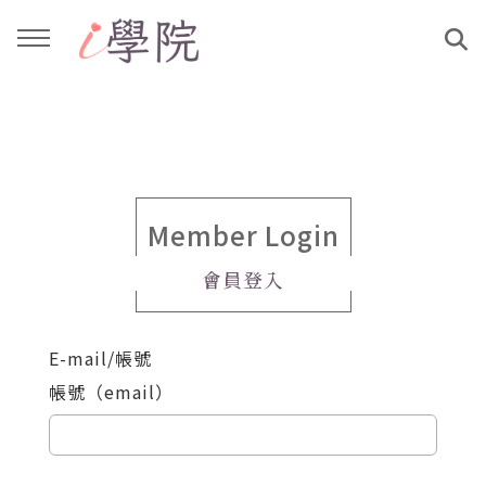
回主選單
回主選單
課程介紹
文章與影音作品
教學工作坊
部落格
Member Login
會員登入
親子共學
YouTube
E-mail/帳號
公益講座
媒體報導
帳號（email）
說書影片