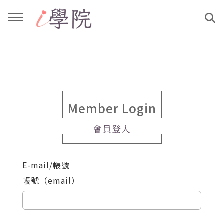
回主選單
回主選單
課程介紹
文章與影音作品
教學工作坊
部落格
Member Login
會員登入
親子共學
YouTube
E-mail/帳號
公益講座
媒體報導
帳號（email）
說書影片