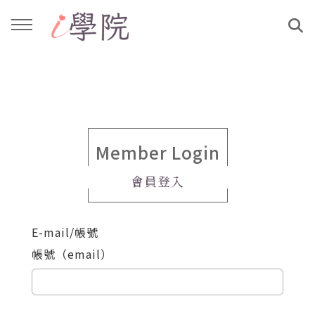
回主選單
回主選單
課程介紹
文章與影音作品
教學工作坊
部落格
Member Login
會員登入
親子共學
YouTube
E-mail/帳號
公益講座
媒體報導
帳號（email）
說書影片