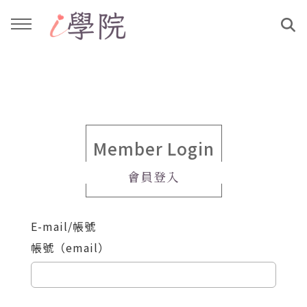
回主選單
回主選單
課程介紹
文章與影音作品
教學工作坊
部落格
Member Login
會員登入
親子共學
YouTube
E-mail/帳號
公益講座
媒體報導
帳號（email）
說書影片