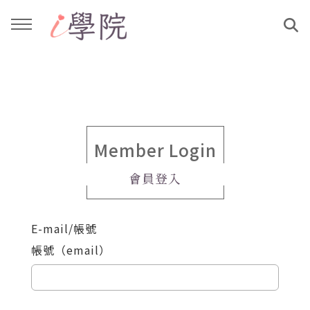
回主選單
回主選單
課程介紹
文章與影音作品
教學工作坊
部落格
Member Login
會員登入
親子共學
YouTube
E-mail/帳號
公益講座
媒體報導
帳號（email）
說書影片