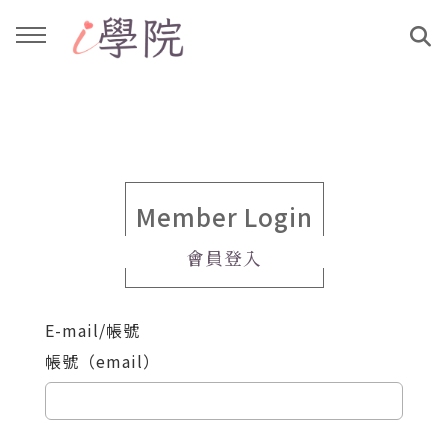
回主選單
回主選單
課程介紹
文章與影音作品
教學工作坊
部落格
Member Login
會員登入
親子共學
YouTube
E-mail/帳號
公益講座
媒體報導
帳號（email）
說書影片