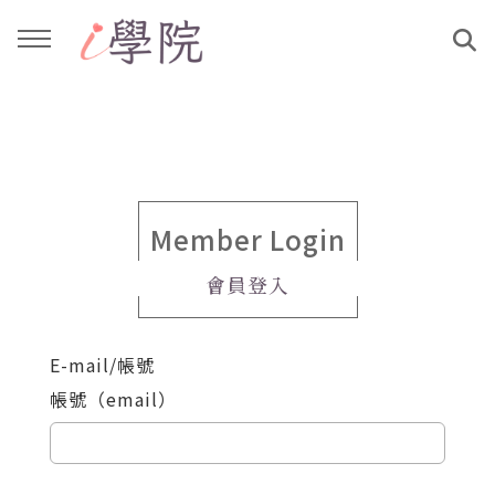
回主選單
回主選單
課程介紹
文章與影音作品
教學工作坊
部落格
Member Login
會員登入
親子共學
YouTube
E-mail/帳號
公益講座
媒體報導
帳號（email）
說書影片