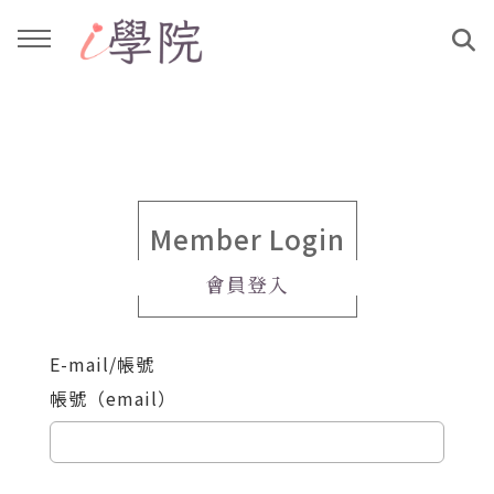
回主選單
回主選單
課程介紹
文章與影音作品
教學工作坊
部落格
Member Login
會員登入
親子共學
YouTube
E-mail/帳號
公益講座
媒體報導
帳號（email）
說書影片