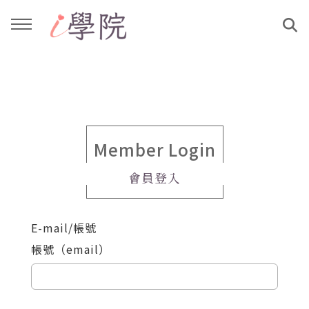
回主選單
回主選單
課程介紹
文章與影音作品
教學工作坊
部落格
Member Login
會員登入
親子共學
YouTube
E-mail/帳號
公益講座
媒體報導
帳號（email）
說書影片