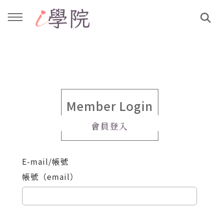
回主選單
回主選單
課程介紹
文章與影音作品
教學工作坊
部落格
Member Login
會員登入
親子共學
YouTube
E-mail/帳號
公益講座
媒體報導
帳號（email）
說書影片