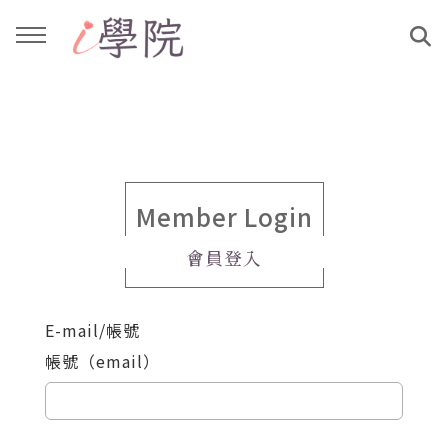
回主選單
回主選單
課程介紹
文章與影音作品
教學工作坊
部落格
Member Login
會員登入
親子共學
YouTube
E-mail/帳號
公益講座
媒體報導
帳號（email）
說書影片