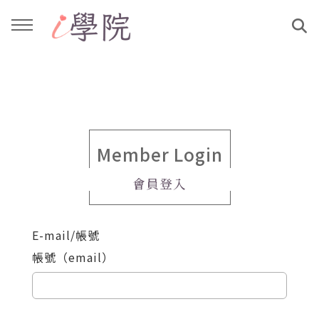
回主選單
回主選單
課程介紹
文章與影音作品
教學工作坊
部落格
Member Login
會員登入
親子共學
YouTube
E-mail/帳號
公益講座
媒體報導
帳號（email）
說書影片