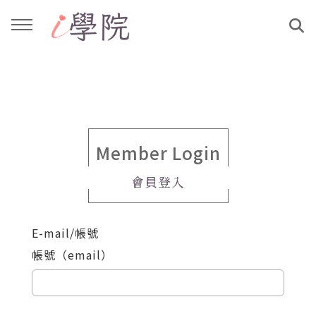
回主選單
回主選單
課程介紹
文章與影音作品
教學工作坊
部落格
Member Login
會員登入
親子共學
YouTube
E-mail/帳號
公益講座
媒體報導
帳號（email）
說書影片