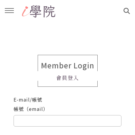
回主選單
回主選單
課程介紹
文章與影音作品
教學工作坊
部落格
Member Login
會員登入
親子共學
YouTube
E-mail/帳號
公益講座
媒體報導
帳號（email）
說書影片