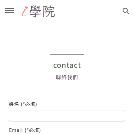
回主選單
回主選單
課程介紹
文章與影音作品
教學工作坊
部落格
contact
聯絡我們
親子共學
YouTube
公益講座
媒體報導
姓名 (*必填)
說書影片
Email (*必填)