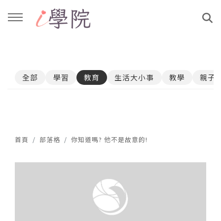
回主選單
回主選單
全部
學習
教育
生活大小事
教學
親子
課程介紹
文章與影音作品
教學工作坊
部落格
親子共學
YouTube
首頁
部落格
你知道嗎? 他不是故意的!
公益講座
媒體報導
說書影片