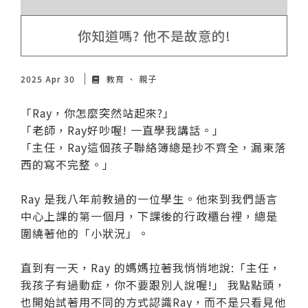
你知道嗎? 他不是故意的!
2025 Apr 30
教育
親子
「Ray，你怎麼突然站起來?」
「老師，Ray好吵喔! 一直學我講話。」
「主任，Ray這個孩子聯絡簿總是抄不齊全，漏東落
西的寫不完整。」
Ray 是我八年前教過的一位學生。他來到我們語言
中心上課的第一個月，下課後的行政櫃台裡，總是
圍繞著他的「小狀況」。
直到有一天，Ray 的媽媽拉著我悄悄地說:「主任，
我孩子有過動症，你不要跟別人說喔!」 我點點頭，
也開始試著用不同的方式認識Ray，而不是只看見他