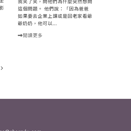
坐
我笑了笑，問他們為什麼突然想問
影
這個問題。 他們說：「因為爸爸
如果要去企業上課或是回老家看爺
爺奶奶，他可以...
閱讀更多