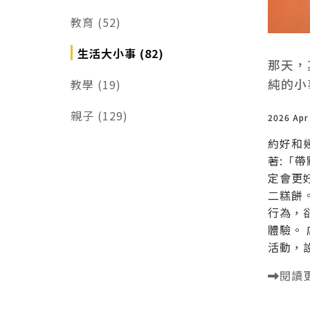
教育 (52)
生活大小事 (82)
那天，
純的小
教學 (19)
親子 (129)
2026 Apr
約好和
著:「
定會更
二糕餅
行為，
體驗。
活動，設.
閱讀