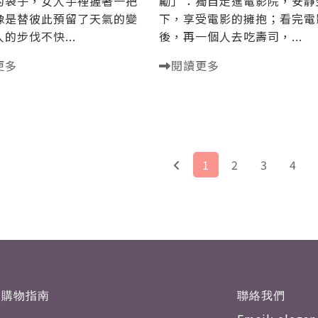
的袋子，女人手裡握著一把
勵」：獨自走進電影院，安靜
像是替彼此預留了天氣的變
下，享受電影的擁抱；看完電
的步伐不快...
後，再一個人去吃壽司，...
更多
閱讀更多
1
2
3
4
購物指南
聯絡我們