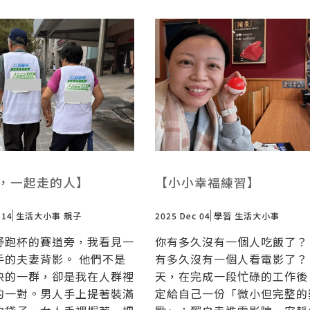
，一起走的人】
【小小幸福練習】
 14
生活大小事
親子
2025 Dec 04
學習
生活大小事
舒跑杯的賽道旁，我看見一
你有多久沒有一個人吃飯了？
手的夫妻背影。 他們不是
有多久沒有一個人看電影了？
快的一群，卻是我在人群裡
天，在完成一段忙碌的工作後
的一對。男人手上提著裝滿
定給自己一份「微小但完整的