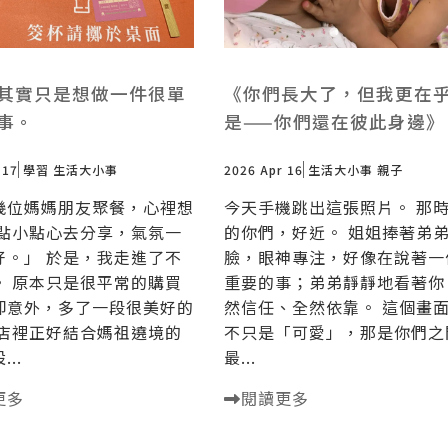
其實只是想做一件很單
《你們長大了，但我更在
事。
是——你們還在彼此身邊》
 17
學習
生活大小事
2026 Apr 16
生活大小事
親子
幾位媽媽朋友聚餐，心裡想
今天手機跳出這張照片。 那
帶點小點心去分享，氣氛一
的你們，好近。 姐姐捧著弟
好。」 於是，我走進了不
臉，眼神專注，好像在說著一
。 原本只是很平常的購買
重要的事；弟弟靜靜地看著你
卻意外，多了一段很美好的
然信任、全然依靠。 這個畫
 店裡正好結合媽祖遶境的
不只是「可愛」，那是你們之
..
最...
更多
閱讀更多