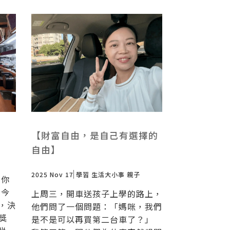
【財富自由，是自己有選擇的
自由】
2025 Nov 17
學習
生活大小事
親子
 你
 今
上周三，開車送孩子上學的路上，
，決
他們問了一個問題：「媽咪，我們
獎
是不是可以再買第二台車了？」