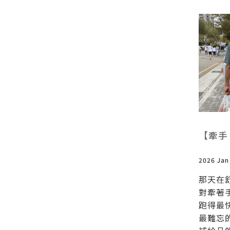
【牽手
2026 Jan
那天在
對牽著
跑得最
最難忘