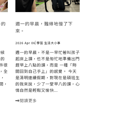
乎的
週一的早晨，難得地慢了下
來。
2026 Apr 06
學習
生活大小事
時候
週一的早晨，不是一早忙著叫孩子
弟的
起床上課，也不是匆忙地準備出門
件很
趕早上八點的課，而是 一種「時
，全
間回到自己手上」的感覺。 今天
面，
是清明連續假期，對現在是碩班生
間，
的我來說，少了一堂早八的課，心
情自然是輕鬆又愉快...
閱讀更多