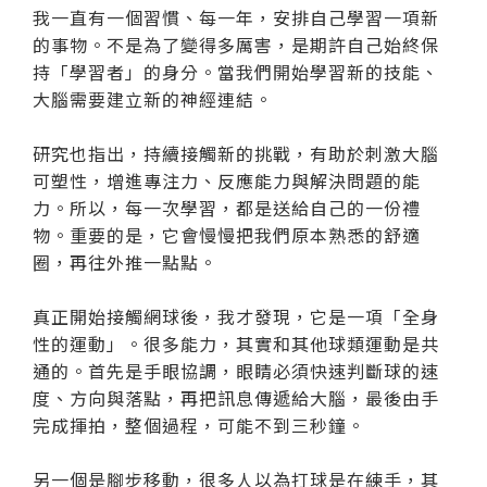
我一直有一個習慣、每一年，安排自己學習一項新
的事物。不是為了變得多厲害，是期許自己始終保
持「學習者」的身分。當我們開始學習新的技能、
大腦需要建立新的神經連結。
研究也指出，持續接觸新的挑戰，有助於刺激大腦
可塑性，增進專注力、反應能力與解決問題的能
力。所以，每一次學習，都是送給自己的一份禮
物。重要的是，它會慢慢把我們原本熟悉的舒適
圈，再往外推一點點。
真正開始接觸網球後，我才發現，它是一項「全身
性的運動」。很多能力，其實和其他球類運動是共
通的。首先是手眼協調，眼睛必須快速判斷球的速
度、方向與落點，再把訊息傳遞給大腦，最後由手
完成揮拍，整個過程，可能不到三秒鐘。
另一個是腳步移動，很多人以為打球是在練手，其