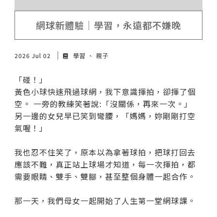
網球新體驗｜學習，永遠都不嫌晚
2026 Jul 02
學習
親子
「碰！」
黃色小球快速飛過球網，我下意識揮拍，卻揮了個
空。 一旁的教練笑著說:「沒關係，再來一次。」
另一邊的女兒早已笑到彎腰，「媽媽，妳剛剛打空
氣喔！」
我也忍不住笑了，原本以為拿著球拍，把球打回去
應該不難，真正站上球場才知道，每一次揮拍，都
需要眼睛、雙手、雙腳，甚至整個身體一起合作。
那一天，我們母女一起開始了人生第一堂網球課。