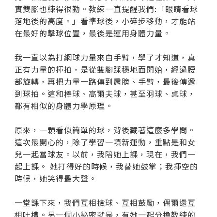
實雙腳也練得很勤。教練一直提醒我們:「眼睛看球
落地後的高度。」看準球後，小碎步移動，才能站
在最好的擊球位置，最後是運用身體力量。
我一直以為打網球力量來自手臂，學了才知道，真
正有力量的揮拍，是從雙腳踩穩地面開始，經過腰
部旋轉，再把力量一路傳到肩膀、手臂，最後傳遞
到球拍。這和棒球、高爾夫球，甚至羽球、桌球，
都有相似的身體力學原理。
原來，一顆看似簡單的球，背後藏著這麼多學問。
這次最開心的，除了學習一項新運動，重點是和女
兒一起當球友。以前，我陪她上課，現在，我們一
起上課。 她打得好的時候，我替她鼓掌；我揮空的
時候，她笑得最大聲。
一堂課下來，我們互相撿球、互相鼓勵，偶爾還互
相吐槽。另一個小秘密就是，有她一起分擔教練的