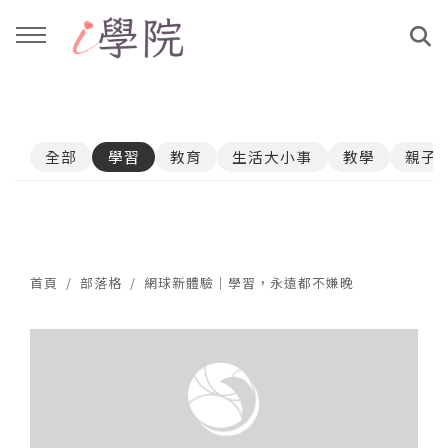
回主選單
回主選單
全部
學習
教育
生活大小事
教學
親子
課程介紹
文章與影音作品
教學工作坊
部落格
親子共學
YouTube
首頁
部落格
網球新體驗｜學習，永遠都不嫌晚
公益講座
媒體報導
說書影片