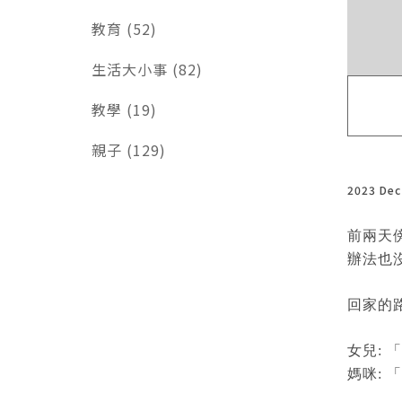
教育 (52)
生活大小事 (82)
教學 (19)
親子 (129)
2023 De
前兩天
辦法也
回家的
女兒:
媽咪: