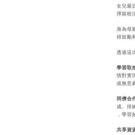
女兒最
擇留校
身為母
得鼓勵
透過這
學習取
情對實
或無意
同儕合
成。排
，學習
共享資