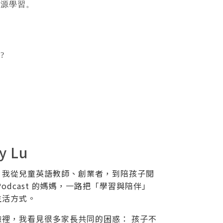
資源學習。
?
y Lu
，我從兒童英語教師、創業者，到陪孩子閱
Podcast 的媽媽，一路把「學習與陪伴」
生活方式。
驗裡，我看見很多家長共同的困惑： 孩子不