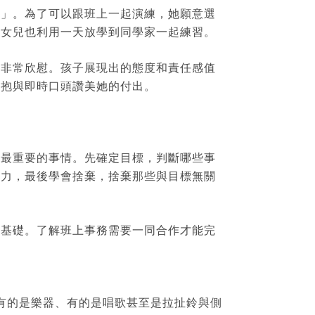
夜」。為了可以跟班上一起演練，她願意選
，女兒也利用一天放學到同學家一起練習。
到非常欣慰。孩子展現出的態度和責任感值
擁抱與即時口頭讚美她的付出。
與最重要的事情。先確定目標，判斷哪些事
意力，最後學會捨棄，捨棄那些與目標無關
通基礎。了解班上事務需要一同合作才能完
有的是樂器、有的是唱歌甚至是拉扯鈴與側