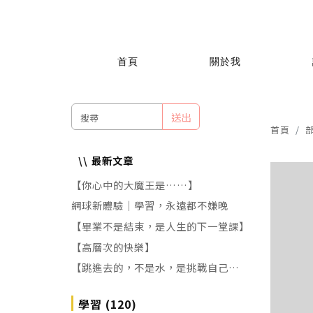
首頁
關於我
送出
首頁
最新文章
【你心中的大魔王是……】
網球新體驗｜學習，永遠都不嫌晚
【畢業不是結束，是人生的下一堂課】
【高層次的快樂】
【跳進去的，不是水，是挑戰自己的恐
懼!】
學習 (120)