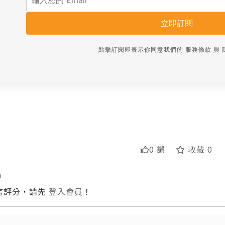
立即訂閱
點擊訂閱即表示你同意我們的
服務條款
與
0 讚
收藏 0
言
言評分，請先
登入會員
！
送出
送出