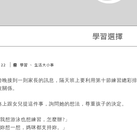
學習選擇
c 22
學習
生活大小事
傍晚接到一則家長的訊息，隔天班上要利用第十節練習總彩
沒關係。
路上跟女兒提這件事，詢問她的想法，尊重孩子的決定。
 「我想游泳也想練習，怎麼辦?」
 「妳想一想，媽咪都支持妳。」