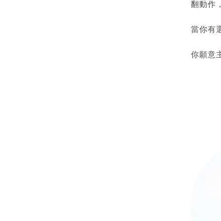
翻動作
當你有
你願意