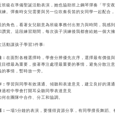
近班級在準備聖誕活動表演，她也協助班上鋼琴彈奏「平安
演練。彈奏時女兒需要與另一位吹奏長笛的女同學一起配合
親的角色，看著女兒願意為班級事務付出努力與時間，我感
和讚賞。這段練習期間，每次孩子演練後我都會給她一個大
次活動讓孩子學習3件事:
捨：
在面對各種選擇時，學會分辨優先次序，選擇最有價值
現目標最為重要，接著專注處理最重要的事情，避免分散注
義的事情，暫時放一旁。
作：
學習與同學有效溝通、傾聽和表達意見，建立良好的溝
練過程中學會打開耳朵聽同學表達意見
如何在團隊中合作、分工和協調。
源：
一場5分鐘的表演，要懂得資源分享，有同學擅長舞蹈、