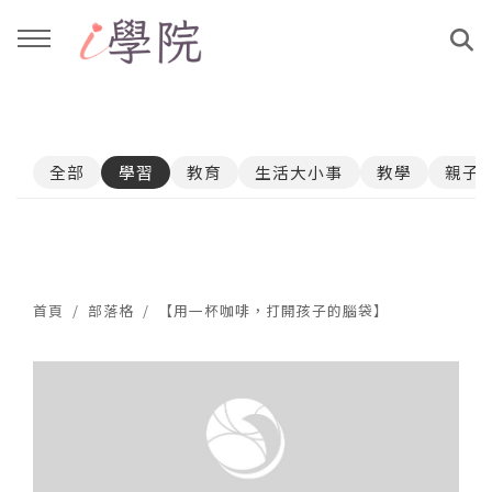
回主選單
回主選單
全部
學習
教育
生活大小事
教學
親子
課程介紹
文章與影音作品
教學工作坊
部落格
親子共學
YouTube
首頁
部落格
【用一杯咖啡，打開孩子的腦袋】
公益講座
媒體報導
說書影片