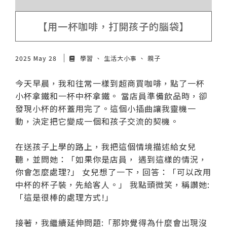
【用一杯咖啡，打開孩子的腦袋】
2025 May 28
學習
生活大小事
親子
今天早晨，我和往常一樣到超商買咖啡，點了一杯
小杯拿鐵和一杯中杯拿鐵。 當店員準備飲品時，卻
發現小杯的杯蓋用完了。這個小插曲讓我靈機一
動，決定把它變成一個和孩子交流的契機。
在送孩子上學的路上，我把這個情境描述給女兒
聽，並問她：「如果你是店員， 遇到這樣的情況，
你會怎麼處理?」 女兒想了一下，回答：「可以改用
中杯的杯子裝，先給客人。」 我點頭微笑，稱讚她:
「這是很棒的處理方式!」
接著，我繼續延伸問題:「那妳覺得為什麼會出現沒