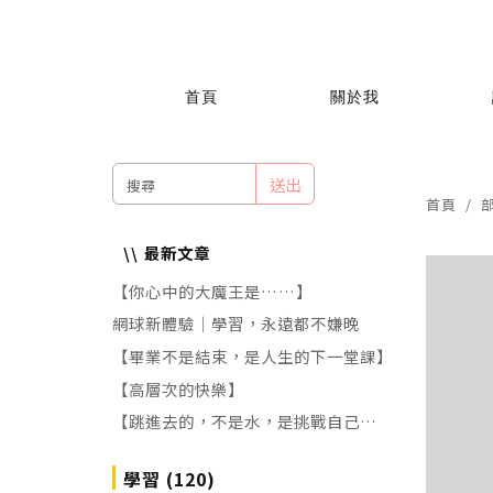
首頁
關於我
送出
首頁
最新文章
【你心中的大魔王是……】
網球新體驗｜學習，永遠都不嫌晚
【畢業不是結束，是人生的下一堂課】
【高層次的快樂】
【跳進去的，不是水，是挑戰自己的恐
懼!】
學習 (120)