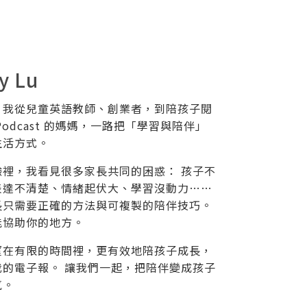
y Lu
，我從兒童英語教師、創業者，到陪孩子閱
Podcast 的媽媽，一路把「學習與陪伴」
生活方式。
驗裡，我看見很多家長共同的困惑： 孩子不
表達不清楚、情緒起伏大、學習沒動力……
長只需要正確的方法與可複製的陪伴技巧。
能協助你的地方。
望在有限的時間裡，更有效地陪孩子成長，
我的電子報。 讓我們一起，把陪伴變成孩子
氣。