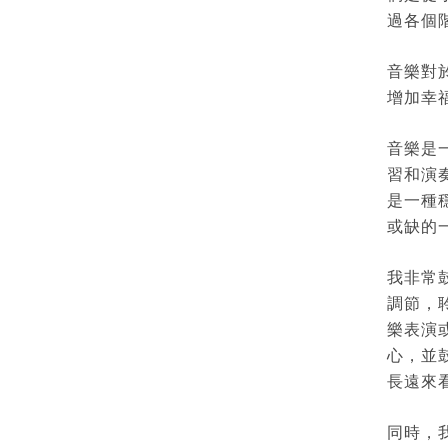
過各個
音樂對
增加幸
音樂是
習和演
是一種
或缺的
我非常
調節，
樂表演
心，並
長遠來
同時，