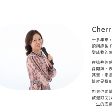
Cherr
十多年來
讀與錄製 
變成我的
在這些經
愛閱讀、
其實，家
這就是我
如果你希
歡迎訂閱
一生的底