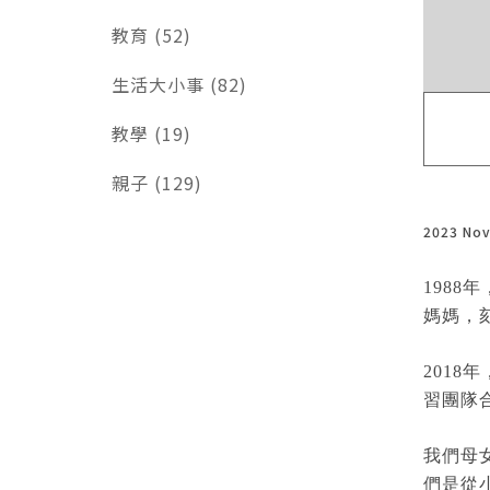
教育 (52)
生活大小事 (82)
教學 (19)
親子 (129)
2023 No
1988
年
媽媽，
2018
年
習團隊
我們母
們是從