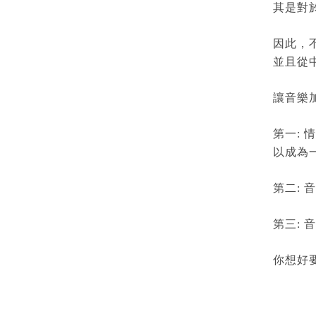
其是對
因此，
並且從
讓音樂
第一:
以成為
第二:
第三:
你想好