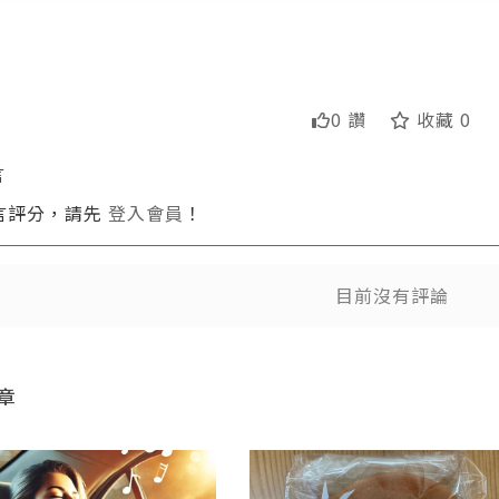
0 讚
收藏 0
言
言評分，請先
登入會員
！
送出
送出
目前沒有評論
章