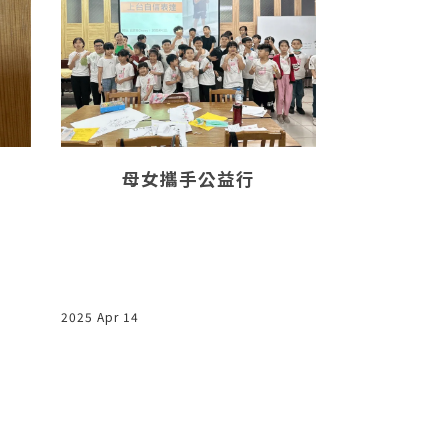
母女攜手公益行
【沒有教不
夠用心
2025 Apr 14
2025 Dec 08