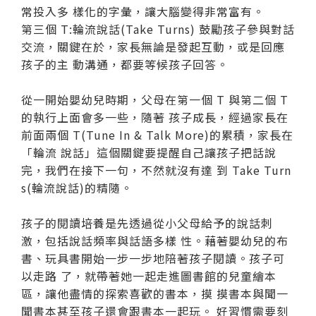
常投入多 樣化的字彙，讓大腦變得非常富有。
第三個 T:輪流說話(Take Turns) 鼓勵孩子參與對話
交流，關鍵在於，家長無論是發起互動，或是回應
孩子的主 動溝通，都要等候孩子回答。
從一開始嬰幼兒時期，父母在第一個 T 與第二個 T
的執行上面會多一些，隨著 孩子成長，經過家長在
前面兩個 T(Tune In & Talk More)的累積，家長在
「輪流 說話」這個關鍵要提醒自己讓孩子把話說
完，我們在接下一句，不然就沒有達 到 Take Turn
s(輪流說話)的精隨。
孩子的閱讀培養是先透過從小父母給予的說話刺
激，包括說話頻率與話語多樣 性。藉著嬰幼兒的布
書、玩具書開始一步一步地陪著孩子閱讀。孩子可
以走路 了，就帶著她一起走進圖書館的兒童繪本
區，讓他盡情的探索喜歡的書本，摸 摸書本與聞一
聞書本甚至孩子還會跟書本一起玩。 好習慣需要刻