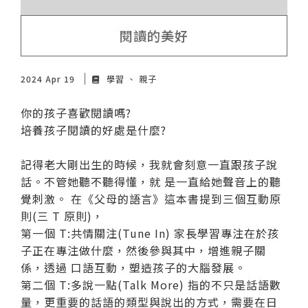
閱讀的美好
2024 Apr 19
學習
親子
你的孩子喜歡閱讀嗎?
培養孩子閱讀的好處是什麼?
記得老大剛出生的時候，我就會刻意一直跟孩子說
話。不管她聽不聽得懂，就 是一直給她聲音上的聽
覺刺激。 在《父母的語言》這本書提到三個互動原
則(三 T 原則)，
第一個 T:共情關注(Tune In) 家長學習專注在於孩
子正在專注做什麼，然後參與其中，增進親子關
係，透過 口語互動，塑造孩子的大腦發展。
第二個 T:多說一點(Talk More) 指的不只是話語數
量，更重要的話語的類型與說出的方式，需要在日