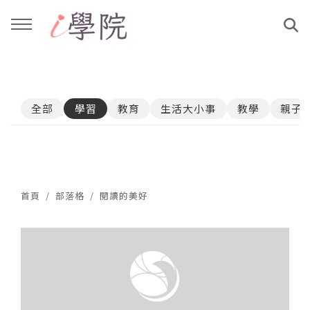
回主選單
回主選單
全部
學習
教育
生活大小事
教學
親子
課程介紹
文章與影音作品
教學工作坊
部落格
親子共學
YouTube
首頁
部落格
閱讀的美好
公益講座
媒體報導
說書影片