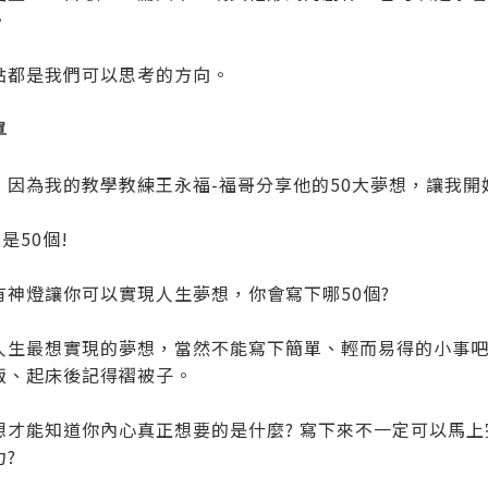
。
點都是我們可以思考的方向。
單
，因為我的教學教練王永福-福哥分享他的50大夢想，讓我開始
 是50個!
有神燈讓你可以實現人生夢想，你會寫下哪50個?
人生最想實現的夢想，當然不能寫下簡單、輕而易得的小事吧!
飯、起床後記得褶被子。
想才能知道你內心真正想要的是什麼? 寫下來不一定可以馬
?