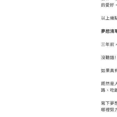
的愛好
以上幾
夢想清
三年前
沒聽錯!
如果真
既然是
路、吃
寫下夢
哪裡努力