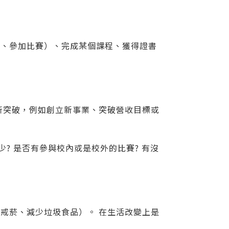
講、參加比賽）、完成某個課程、獲得證書
所突破，例如創立新事業、突破營收目標或
? 是否有參與校內或是校外的比賽? 有沒
戒菸、減少垃圾食品）。 在生活改變上是