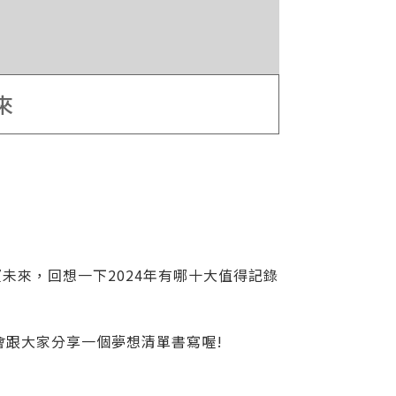
來
望未來，回想一下2024年有哪十大值得記錄
會跟大家分享一個夢想清單書寫喔!