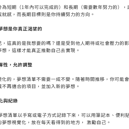
分為短期（1年內可以完成的）和長期（需要數年努力的），
成就感，而長期目標則是你持續努力的方向。
保夢想是你真正渴望的
己，這真的是我想要的嗎？還是受到他人期待或社會壓力的影
夢想，這樣才能真正推動自己去實現。
下彈性，允許調整
變化的，夢想清單不需要一成不變。隨著時間推移，你可能會
減不再適合的項目，並加入新的夢想。
覺化與紀錄
個夢想清單以手寫或電子方式記錄下來，可以用筆記本、便利
的夢想視覺化，放在每天看得到的地方， 激勵自己。