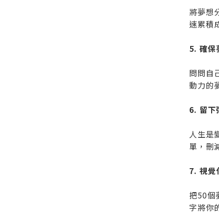
將夢想
速累積
5. 確
問問自
動力的
6. 留
人生是
單，刪
7. 視
把50
字將你