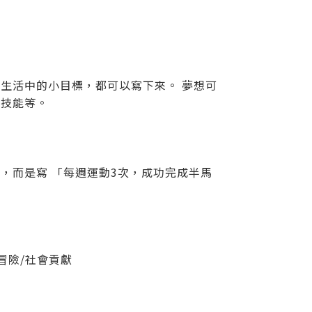
生活中的小目標，都可以寫下來。 夢想可
新技能等。
，而是寫 「每週運動3次，成功完成半馬
冒險/社會貢獻