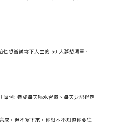
也想嘗試寫下人生的 50 大夢想清單。
 舉例: 養成每天喝水習慣、每天要記得走
上完成，但不寫下來，你根本不知道你要往