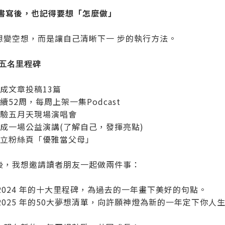
夢想書寫後，也記得要想「怎麼做」
想變空想，而是讓自己清晰下一 步的執行方法。
 前五名里程碑
完成文章投稿13篇
持續52周，每周上架一集Podcast
 體驗五月天現場演唱會
完成一場公益演講(了解自己，發揮亮點)
 建立粉絲頁「優雅當父母」
後，我想邀請讀者朋友一起做兩件事：
顧2024 年的十大里程碑，為過去的一年畫下美好的句點。
下2025 年的50大夢想清單，向許願神燈為新的一年定下你