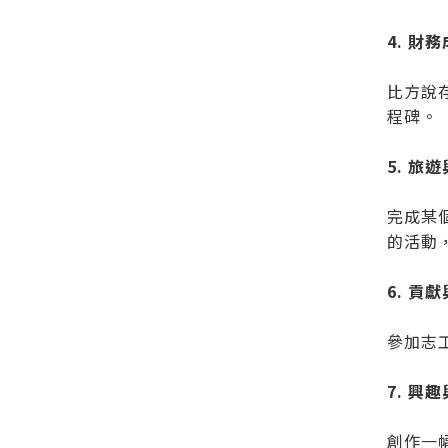
4. 財
比方說
程碑。
5. 旅
完成某
的活動
6. 貢
參加志
7. 興
創作一