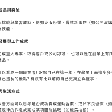
人成長與突破
我挑戰與學習成就，例如克服恐懼、嘗試新事物（如公開演
新技能。
業發展與工作成就
完成重大專案、取得客戶或公司認可。 也可以是在創業上有
產品。
可以看成一個職業喔! 盤點自己在這一年，在學業上面進步多少
自己擅長的優點? 有沒有比以前的自己更獨立與懂事。
康與生活方式
改善方面可以思考是否成功養成運動習慣、戒掉不良習慣（如
更規律的作息或完成某項體能挑戰（如跑馬拉松）。