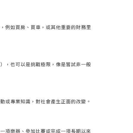
品，例如買房、買車，或其他重要的財務里
動），也可以是挑戰極限，像是嘗試非一般
行動或專業知識，對社會產生正面的改變。
會一項樂器、參加比賽或完成一項長期以來