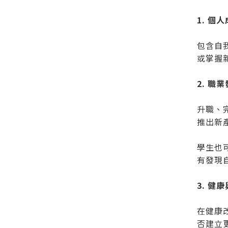
1. 個
包含自
或掌握
2. 職
升職、
推出新
學生也
有發現
3. 健
在健康
否建立