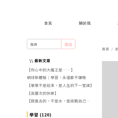
首頁
關於我
送出
首頁
最新文章
【你心中的大魔王是……】
網球新體驗｜學習，永遠都不嫌晚
【畢業不是結束，是人生的下一堂課】
【高層次的快樂】
【跳進去的，不是水，是挑戰自己的恐
懼!】
學習 (120)