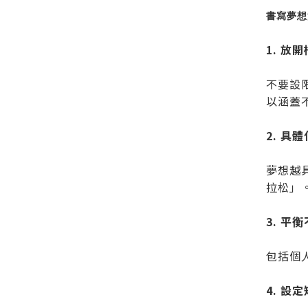
書寫夢想
1. 放
不要設
以涵蓋
2. 具
夢想越
拉松」
3. 平
包括個
4. 設