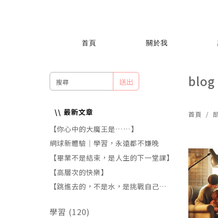
首頁
關於我
blog
送出
最新文章
首頁
【你心中的大魔王是……】
網球新體驗｜學習，永遠都不嫌晚
【畢業不是結束，是人生的下一堂課】
【高層次的快樂】
【跳進去的，不是水，是挑戰自己的恐
懼!】
學習 (120)