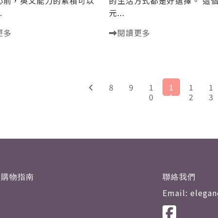
心前，英文能力的累積可以
的生活方式都是好選擇。 這
.
元...
更多
閱讀更多
8
9
1
1
1
1
0
1
2
3
購物指南
聯絡我們
Email: elega