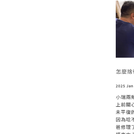
怎麼捨
2025 Jan
小瑞兩
上前關心
未平復
因為唸
爸修理