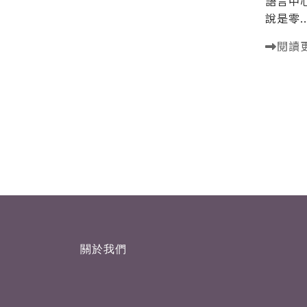
語言中
說是零..
閱讀
關於我們