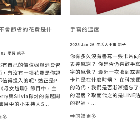
不會節省的花費是什
手寫的溫度
2025 Jan 26
生活大小事
親子
 03
學習
親子
你有多久沒有書寫一張卡片向
表達感謝？ 你是否仍喜歡手
都有自己的價值觀與消費習
字的感覺？ 最近一次收到或
而，有沒有一項花費是你認
卡片是在什麼時候？ 在科技
都值得投入的呢? 這正是P
的時代，我們是否漸漸遺忘了
st《母女尬聊》節目中，主
的溫度？取而代之的是LINE
rry與Silvia探討的有趣問
的祝福、...
節目中的小主持人S...
閱讀更多
更多