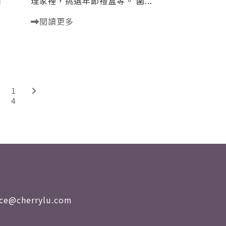
個
理家裡，挑選年節禮盒等。 圍...
閱讀更多
1
4
nce@cherrylu.com