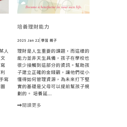
培養理財能力
2025 Jan 22
學習
親子
某人
理財是人生重要的課題，而這樣的
寫文
能力並非天生具備，孩子在學校也
書寫
很少接觸到這部分的資訊。幫助孩
便利
子建立正確的金錢觀，讓他們從小
手寫
懂得如何管理資源，為未來打下堅
貼圖
實的基礎是父母可以提前幫孩子規
劃的。 培養延...
閱讀更多