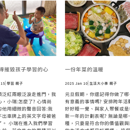
得摧毀孩子學習的心
一份年菜的溫暖
 15
學習
親子
2025 Jan 10
生活大小事
親子
頰泛紅兩眼泛淚走進門，我
元旦假期，你還記得你做了哪
，小瑞:怎麼了? 心情尚
有意義的事情嗎? 安排跨年活
的他用細微的聲音回答:我
好好睡一覺、與家人聚餐或是
不出車牌上的英文字母被爸
新一年的計劃表呢? 無論是哪
了。 小瑞在進入我們學習
種，只要是符合你的價值觀與