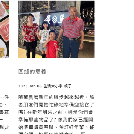
圍爐的意義
2025 Jan 06
生活大小事
親子
一件
隨著農曆新年的腳步越來越近，讀
動、
者朋友們開始忙碌地準備迎接它了
書寫
嗎? 在新年到來之前，通常你們會
一
準備那些物品了? 像我們家已經開
想要
始準備購買春聯、預訂好年菜、整