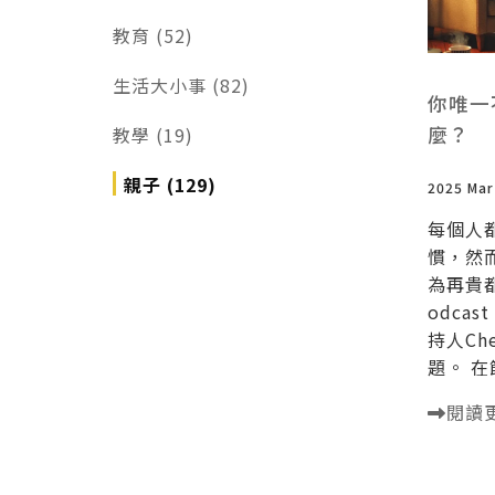
教育 (52)
生活大小事 (82)
你唯一
麼？
教學 (19)
親子 (129)
2025 Mar
每個人
慣，然
為再貴
odca
持人Che
題。 在
閱讀