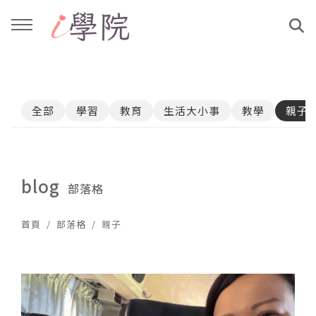
回主選單
回主選單
全部
學習
教育
生活大小事
教學
親子
課程介紹
文章與影音作品
教學工作坊
部落格
blog
部落格
親子共學
YouTube
首頁
部落格
親子
公益講座
媒體報導
說書影片