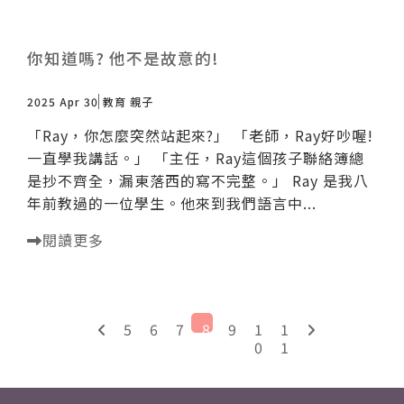
你知道嗎? 他不是故意的!
2025 Apr 30
教育
親子
「Ray，你怎麼突然站起來?」 「老師，Ray好吵喔!
一直學我講話。」 「主任，Ray這個孩子聯絡簿總
是抄不齊全，漏東落西的寫不完整。」 Ray 是我八
年前教過的一位學生。他來到我們語言中...
閱讀更多
5
6
7
8
9
1
1
0
1