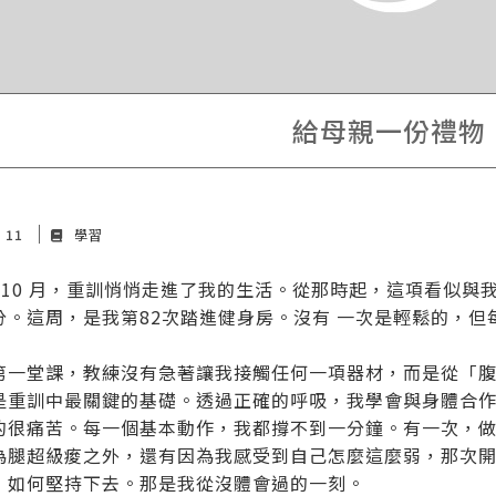
給母親一份禮物
y 11
學習
3 年10 月，重訓悄悄走進了我的生活。從那時起，這項看似
分。這周，是我第82次踏進健身房。沒有 一次是輕鬆的，但
第一堂課，教練沒有急著讓我接觸任何一項器材，而是從「
是重訓中最關鍵的基礎。透過正確的呼吸，我學會與身體合作
的很痛苦。每一個基本動作，我都撐不到一分鐘。有一次，
為腿超級痠之外，還有因為我感受到自己怎麼這麼弱，那次
，如何堅持下去。那是我從沒體會過的一刻。