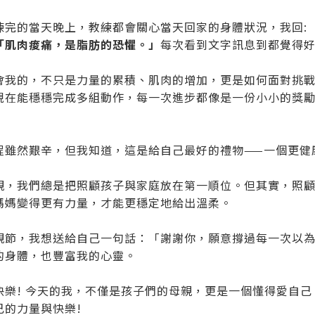
練完的當天晚上，教練都會關心當天回家的身體狀況，我回: 
「肌肉痠痛，是脂肪的恐懼。」
每次看到文字訊息到都覺得
會我的，不只是力量的累積、肌肉的增加，更是如何面對挑
現在能穩穩完成多組動作，每一次進步都像是一份小小的獎
程雖然艱辛，但我知道，這是給自己最好的禮物——一個更健
親，我們總是把照顧孩子與家庭放在第一順位。但其實，照
媽媽變得更有力量，才能更穩定地給出溫柔。
親節，我想送給自己一句話：「謝謝你，願意撐過每一次以為
的身體，也豐富我的心靈。
快樂! 今天的我，不僅是孩子們的母親，更是一個懂得愛自己
己的力量與快樂!