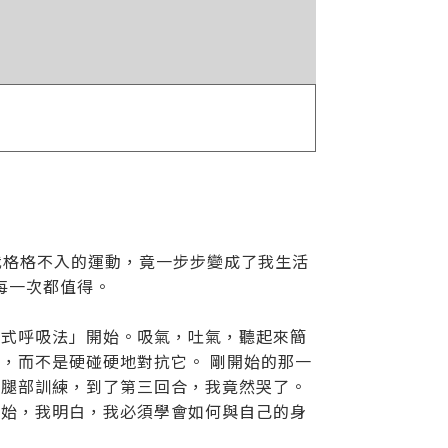
與我格格不入的運動，竟一步步變成了我生活
每一次都值得。
腹式呼吸法」開始。吸氣，吐氣，聽起來簡
，而不是硬碰硬地對抗它。 剛開始的那一
做腿部訓練，到了第三回合，我竟然哭了。
開始，我明白，我必須學會如何與自己的身