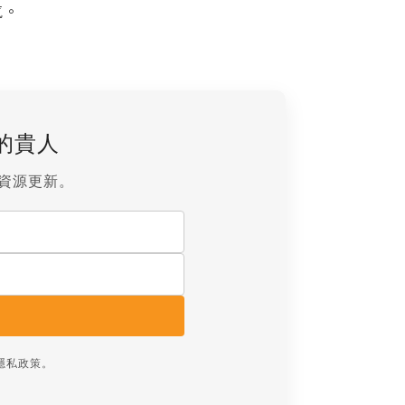
氣。
的貴人
資源更新。
隱私政策
。