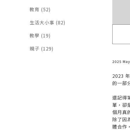
教育 (52)
生活大小事 (82)
教學 (19)
親子 (129)
2025 Ma
202
的一部
還記得
單，卻
個月真
除了因
體合作