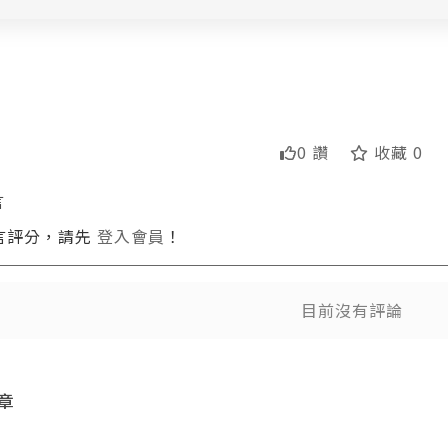
0 讚
收藏 0
言
言評分，請先
登入會員
！
送出
送出
目前沒有評論
章