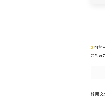
0
則留
如想留
送出
送出
相關文