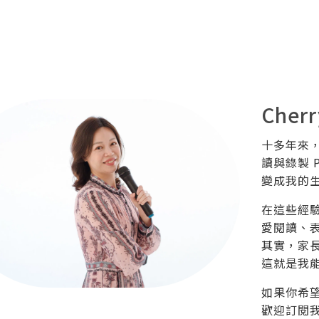
Cherr
十多年來
讀與錄製 
變成我的
在這些經
愛閱讀、
其實，家
這就是我
如果你希
歡迎訂閱