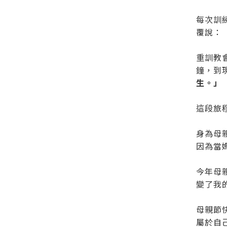
每次訓
覆說：
重訓教
鐘，到
生。」
這段旅
身為母
因為當
今年母
變了我
母親節
屬於自