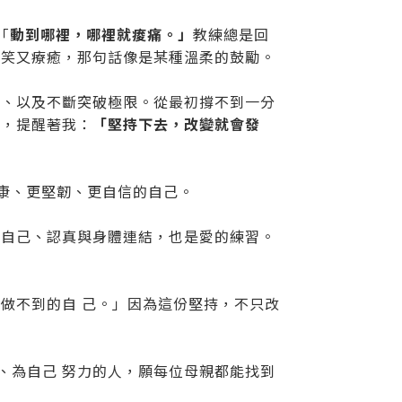
「
動到哪裡，哪裡就痠痛。」
教練總是回
好笑又療癒，那句話像是某種溫柔的鼓勵。
戰、以及不斷突破極限。從最初撐不到一分
勵，提醒著我：
「堅持下去，改變就會發
康、更堅韌、更自信的自己。
顧自己、認真與身體連結，也是愛的練習。
做不到的自 己。」因為這份堅持，不只改
、為自己 努力的人，願每位母親都能找到