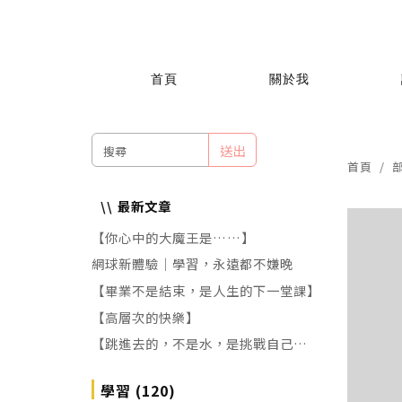
首頁
關於我
送出
首頁
最新文章
【你心中的大魔王是……】
網球新體驗｜學習，永遠都不嫌晚
【畢業不是結束，是人生的下一堂課】
【高層次的快樂】
【跳進去的，不是水，是挑戰自己的恐
懼!】
學習 (120)