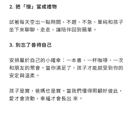
2. 把「慢」當成禮物
試著每天空出一點時間，不趕、不急，單純和孩子
坐下來聊聊、走走，讓陪伴回到簡單。
3. 別忘了善待自己
安排屬於自己的小確幸：一本書、一杯咖啡、一次
和朋友的聚會。當你滿足了，孩子才能感受到你的
安定與溫柔。
孩子是寶，爸媽也是寶。當我們懂得照顧好彼此，
愛才會流動，幸福才會長出 來。