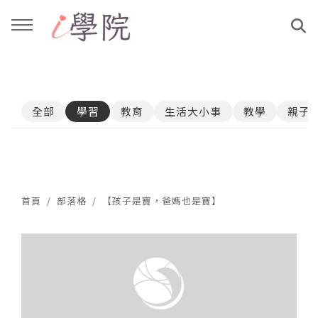
回主選單
回主選單
全部
學習
教育
生活大小事
教學
親子
課程介紹
文章與影音作品
教學工作坊
部落格
親子共學
YouTube
首頁
部落格
【孩子是寶，爸媽也是寶】
公益講座
媒體報導
說書影片