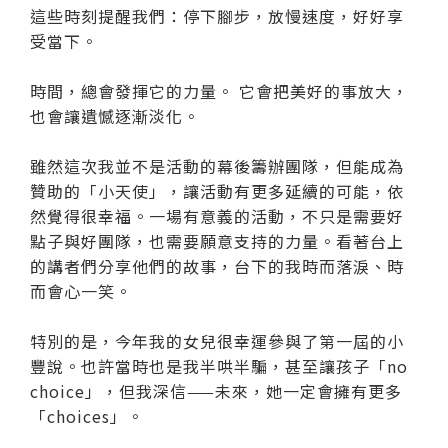
這些時刻提醒我們：停下腳步，放慢速度，好好享
受當下。
時間，總會發揮它的力量。 它會把美好的事放大，
也會讓遺憾逐漸淡化。
雖然這次我並不是活動的幕後籌辦團隊，但能成為
贊助的「小天使」，讓活動有更多延續的可能，依
然覺得很幸福。一場有意義的活動，不只是需要好
點子與好團隊，也需要願意支持的力量。看著台上
的講者們分享他們的故事，台下的我時而落淚、時
而會心一笑。
特別的是，今年我的女兒很幸運參與了第一屆的小
豐說。也許當時也是我半哄半騙，甚至讓孩子「no
choice」，但我深信——未來，她一定會擁有更多
「choices」。