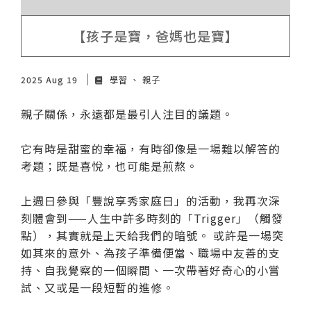
【孩子是寶，爸媽也是寶】
2025 Aug 19
學習
親子
親子關係，永遠都是最引人注目的議題。
它有時是甜蜜的幸福，有時卻像是一場難以解答的
考題；既是喜悅，也可能是煎熬。
上週日參與「豐說享秀家庭日」的活動，我再次深
刻體會到——人生中許多時刻的「Trigger」（觸發
點），其實就是上天給我們的暗號。 或許是一場突
如其來的意外、為孩子準備便當、職場中友善的支
持、自我覺察的一個瞬間、一次帶著好奇心的小嘗
試、又或是一段短暫的進修。