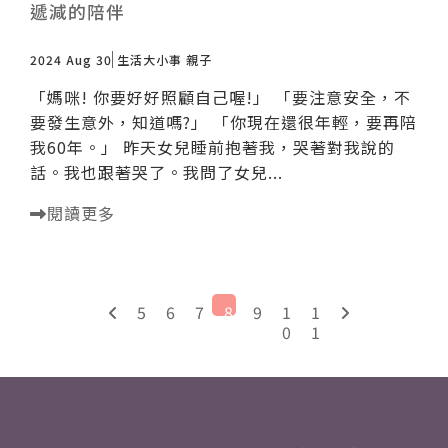
遞減的陪伴
2024 Aug 30
生活大小事
親子
「媽咪! 你要好好照顧自己喔!」 「要注意安全，不
要發生意外，知道嗎?」 「你現在還很年輕，要再陪
我60年。」 昨天女兒睡前抱著我，哭著對我說的
話。我也跟著哭了。 ​​​​​我問了女兒...
閱讀更多
5
6
7
8
9
1
1
0
1