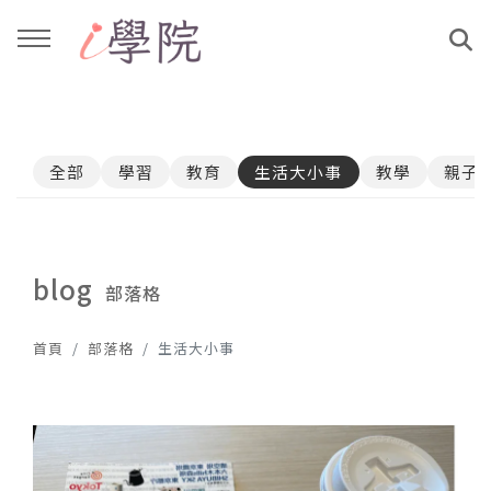
回主選單
回主選單
全部
學習
教育
生活大小事
教學
親子
課程介紹
文章與影音作品
教學工作坊
部落格
blog
部落格
親子共學
YouTube
首頁
部落格
生活大小事
公益講座
媒體報導
說書影片