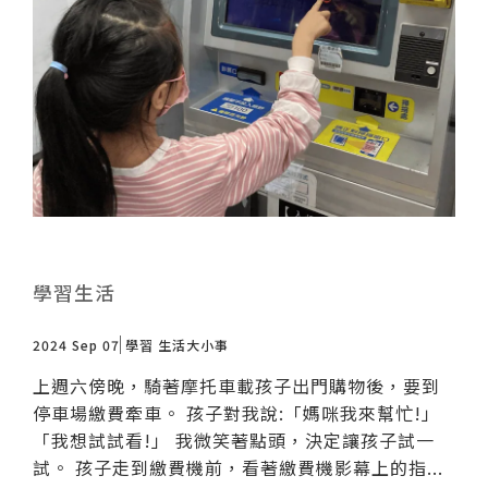
學習生活
2024 Sep 07
學習
生活大小事
上週六傍晚，騎著摩托車載孩子出門購物後，要到
停車場繳費牽車。 孩子對我說:「媽咪我來幫忙!」
「我想試試看!」 我微笑著點頭，決定讓孩子試一
試。 孩子走到繳費機前，看著繳費機影幕上的指...