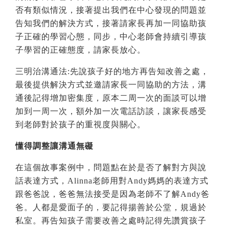
否有類似情況，接著提出我們在中心發現的問題並
告知我們的解決方式，接著請家長再加一同協助孩
子正確的學習心態，同步，中心老師會持續引導孩
子學習的正確態度，請家長放心。
三明治溝通法
:
先說孩子好的地方再告知改善之處，
最後提供解決方式並邀請家長一同協助的方法，溝
通後記得增加密集度，原本二周一次的面談可以增
加到一周一次，額外加一次電話訪談，讓家長感受
到老師對於孩子的重視度與關心。
懂得調整讓溝通無礙
在這個故事案例中，問題點在於是否了解對方與說
話表達方式，
Alinna
老師用對
Andy
媽媽的表達方式
跟爸爸說，爸爸無法接受是因為老師不了解
Andy
爸
爸。人都是愛面子的，要記得
揚善於公堂
，
規過於
私室。再告知孩子需要改善之處時記得先讚賞孩子