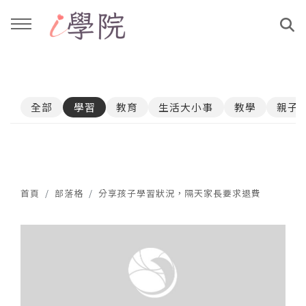
回主選單
回主選單
全部
學習
教育
生活大小事
教學
親子
課程介紹
文章與影音作品
教學工作坊
部落格
親子共學
YouTube
首頁
部落格
分享孩子學習狀況，隔天家長要求退費
公益講座
媒體報導
說書影片