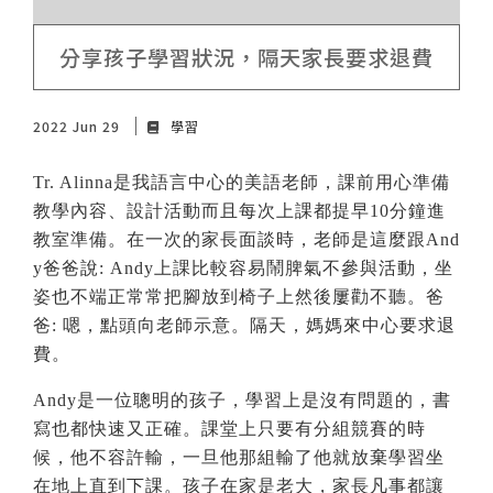
分享孩子學習狀況，隔天家長要求退費
2022 Jun 29
學習
Tr. Alinna
是我語言中心的美語老師，課前用心準備
教學內容、設計活動而且每次上課都提早
10
分鐘進
教室準備。在一次的家長面談時，老師是這麼跟
And
y
爸爸說
:
Andy
上課比較容易鬧脾氣不參與活動，坐
姿也不端正常常把腳放到椅子上然後屢勸不聽。爸
爸: 嗯，點頭向老師示意。隔天，媽媽來中心要求退
費。
Andy
是一位聰明的孩子
，
學習上是沒有問題的
，
書
寫也都快速又正確
。
課堂上只要有分組競賽的時
候
，
他不容許輸
，
一旦他那組輸了他就放棄學習坐
在地上直到下課
。
孩子在家是老大
，家長
凡事都讓