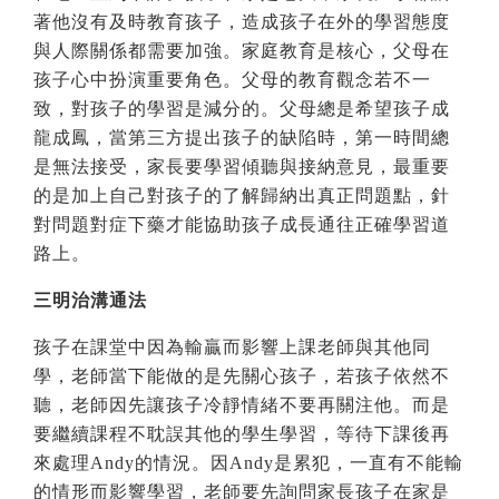
著他沒有及時教育孩子
，
造成孩子在外的學習態度
與人際關係都需要加強
。
家庭教育是核心
，父母
在
孩子心中扮演重要角色
。
父母的教育觀念若不一
致
，
對孩子的學習是減分的
。父母總是希望孩子成
龍成鳳，當第三方提出孩子的缺陷時，第一時間總
是無法接受，家長要學習傾聽與接納意見，最重要
的是加上自己對孩子的了解歸納出真正問題點，針
對問題對症下藥才能協助孩子成長通往正確學習道
路上。
三明治溝通法
孩子在課堂中因為輸贏而影響上課老師與其他同
學
，
老師當下能做的是先關心孩子
，
若孩子依然不
聽
，
老師因先讓孩子冷靜情緒不要再關注他
。
而是
要繼續課程不耽誤其他的學生學習
，
等待下課後再
來處理
Andy
的情況
。因
Andy
是累犯，一直有不能輸
的情形而影響學習，老師要先詢問家長孩子在家是