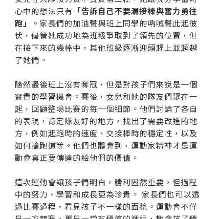
心中的想法只有
「告訴自己不要漏接棒與奮力勇往
跑」
。家長們的加油聲與班上同學的吶喊聲此起彼
伏，儘管她成功地為班級爭取到了領先的位置，但
在接下來的幾棒中，其他班級逐漸迎頭趕上並超越
了她們。
隨然最後班上沒有奪冠，但是對孩子們來說是一個
寶貴的學習機會。賽後，女兒和她的隊友們聚在一
起，回顧整場比賽的每一個細節。他們討論了各自
的表現，肯定隊友好的地方，找出了需要改進的地
方，例如起跑時的速度、交接棒時的穩定性，以及
如何搶跑道等。他們也體會到，運動家精神才是運
動會真正要傳達的給他們的價值。
這次運動會讓孩子們明白，勝利固然重要，但過程
中的努力、學習和成長更為珍貴。 家長們也可以透
過比賽過程，看見孩子不一樣的面貌。運動會不僅
是一次競賽，更是一堂有價值的課程，教會孩子們