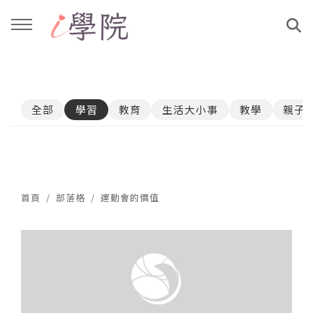
回主選單
回主選單
全部
學習
教育
生活大小事
教學
親子
課程介紹
文章與影音作品
教學工作坊
部落格
親子共學
YouTube
首頁
部落格
運動會的價值
公益講座
媒體報導
說書影片