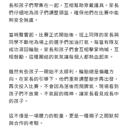
長和孩子們聚集在一起，互相幫助穿戴護具。家長
們仔細地為孩子們調整頭盔，確保他們在比賽中能
夠安全無虞。
當哨聲響起，比賽正式開始後，班上同隊的家長與
同學不斷地為場上的選手們加油打氣。每當有隊友
成功滾回輪胎，家長和孩子們會互相擊掌吶喊，互
相鼓勵，這種團結的氣氛讓每個人都熱血起來。
雖然有些孩子一開始不太順利，輪胎總是偏離方
向。在家長的引導下，他們重新調整腳步再出發，
再次投入比賽，不會因為落後而鬧脾氣，現場看到
孩子們不放棄、不氣餒的精神，讓家長看見成長中
的孩子。
這不僅是一場體力的較量，更是一種親子之間默契
與合作的考驗。