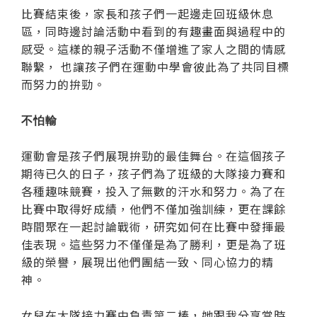
比賽結束後，家長和孩子們一起邊走回班級休息
區，同時邊討論活動中看到的有趣畫面與過程中的
感受。這樣的親子活動不僅增進了家人之間的情感
聯繫， 也讓孩子們在運動中學會彼此為了共同目標
而努力的拚勁。
不怕輸
運動會是孩子們展現拚勁的最佳舞台。在這個孩子
期待已久的日子，孩子們為了班級的大隊接力賽和
各種趣味競賽，投入了無數的汗水和努力。為了在
比賽中取得好成績，他們不僅加強訓練，更在課餘
時間聚在一起討論戰術，研究如何在比賽中發揮最
佳表現。這些努力不僅僅是為了勝利，更是為了班
級的榮譽，展現出他們團結一致、同心協力的精
神。
女兒在大隊接力賽中負責第二棒，她跟我分享當時